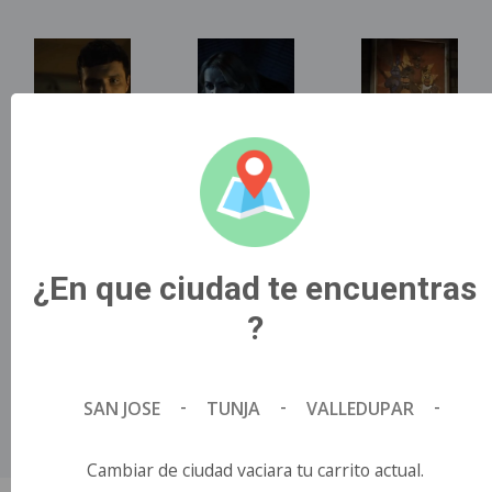
Sinopsis
Secuela de la película .
Título Original
¿En que ciudad te encuentras
FIVE NIGHTS AT FREDDY’S 2.
?
País de Origen
ESTADOS UNIDOS.
Director
-
-
-
SAN JOSE
TUNJA
VALLEDUPAR
Emma Tammi.
Idioma
Español.
Cambiar de ciudad vaciara tu carrito actual.