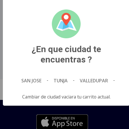
amenazan a su dueño, el valiente can deberá luchar
para protegerlo..
Título Original
GOOD BOY.
País de Origen
¿En que ciudad te
Estados Unidos.
Director
encuentras ?
Ben Leonberg.
Idioma
Español.
-
-
-
SAN JOSE
TUNJA
VALLEDUPAR
Cambiar de ciudad vaciara tu carrito actual.