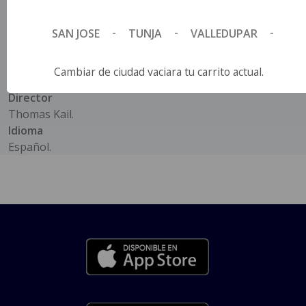
-
-
-
Título Original
SAN JOSE
TUNJA
VALLEDUPAR
MOANA LIVE ACTION.
País de Origen
Cambiar de ciudad vaciara tu carrito actual.
Estados Unidos.
Director
Thomas Kail.
Idioma
Español.