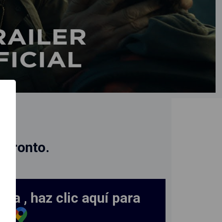
N
 pronto.
ra , haz clic aquí para
ad