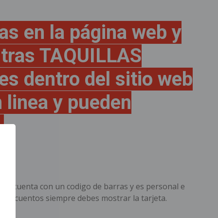
as en la página web y
estras TAQUILLAS
es dentro del sitio web
 linea y pueden
.
mbia cuenta con un codigo de barras y es personal e
s descuentos siempre debes mostrar la tarjeta.