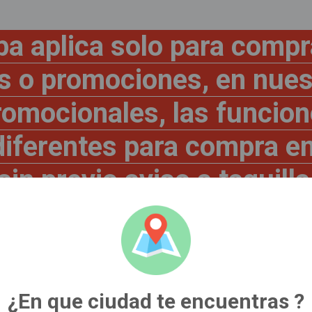
ba aplica solo para compr
os o promociones, en nu
promocionales, las funcion
diferentes para compra en
in previo aviso a taquilla
SOBRE NUESTRA TARJETA CLIENTE
VIP de Cines Unidos S.A.S en cualquiera de sus sedes en Colo
s descuentos en nuestras instalaciones, para acceder a esto
¿En que ciudad te encuentras ?