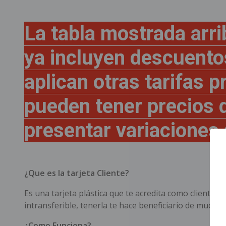
La tabla mostrada arri
ya incluyen descuent
aplican otras tarifas 
pueden tener precios 
presentar variaciones s
¿Que es la tarjeta Cliente?
Es una tarjeta plástica que te acredita como cliente 
intransferible, tenerla te hace beneficiario de mucho
¿Como Funciona?