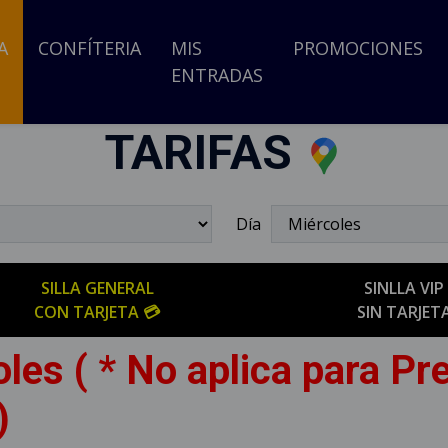
A
CONFÍTERIA
MIS
PROMOCIONES
ENTRADAS
TARIFAS
Día
SILLA GENERAL
SINLLA VIP
CON TARJETA 💳
SIN TARJET
les ( * No aplica para Pr
)